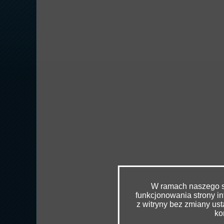
W ramach naszego se
funkcjonowania strony in
z witryny bez zmiany u
ko