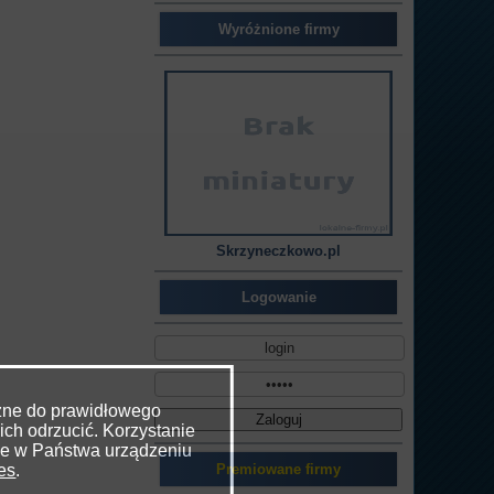
Wyróżnione firmy
Skrzyneczkowo.pl
Logowanie
czne do prawidłowego
ich odrzucić. Korzystanie
ne w Państwa urządzeniu
ies
.
Premiowane firmy