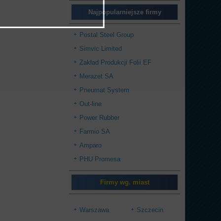
Najpopularniejsze firmy
Postal Steel Group
Simvic Limited
Zakład Produkcji Folii EF
Merazet SA
Pneumat System
Out-line
Power Rubber
Farmio SA
Amparo
PHU Promesa
Firmy wg. miast
Warszawa
Szczecin